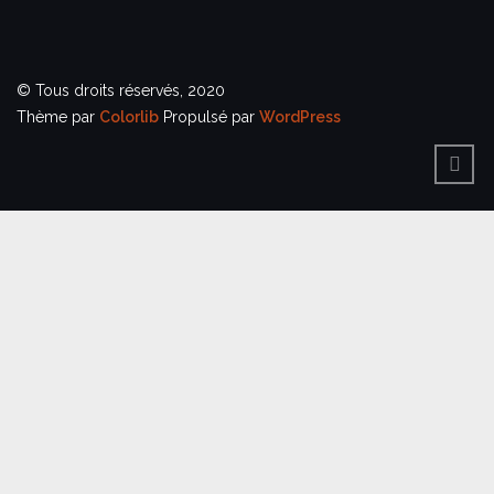
© Tous droits réservés, 2020
Thème par
Colorlib
Propulsé par
WordPress
BACK
TO
TOP