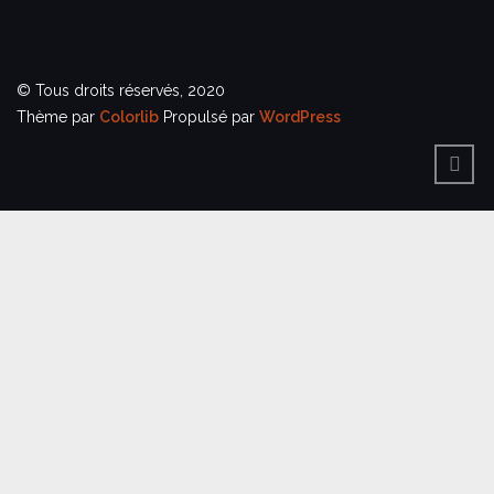
© Tous droits réservés, 2020
Thème par
Colorlib
Propulsé par
WordPress
BACK
TO
TOP