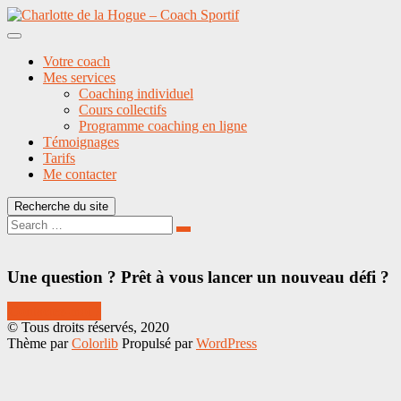
Aller
au
contenu
Votre coach
Mes services
Coaching individuel
Cours collectifs
Programme coaching en ligne
Témoignages
Tarifs
Me contacter
Recherche du site
Search
Search
for:
Une question ? Prêt à vous lancer un nouveau défi ?
Contactez-moi !
© Tous droits réservés, 2020
Thème par
Colorlib
Propulsé par
WordPress
Back
to
top