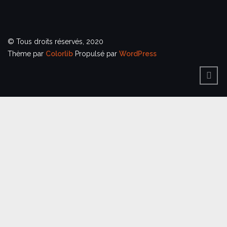
© Tous droits réservés, 2020
Thème par
Colorlib
Propulsé par
WordPress
BACK
TO
TOP