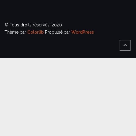
© Tous droits réservés, 2020
Thème par
Colorlib
Propulsé par
WordPress
BACK
TO
TOP