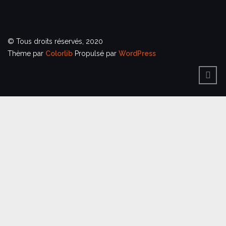
© Tous droits réservés, 2020
Thème par
Colorlib
Propulsé par
WordPress
BACK
TO
TOP