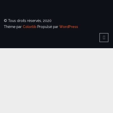
© Tous droits réservés, 2020
Thème par
Colorlib
Propulsé par
WordPress
BACK
TO
TOP