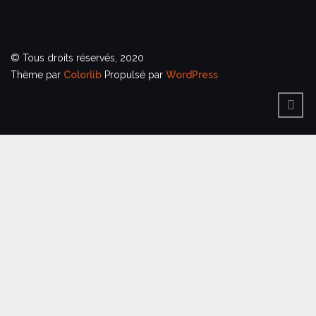
© Tous droits réservés, 2020
Thème par
Colorlib
Propulsé par
WordPress
BACK
TO
TOP