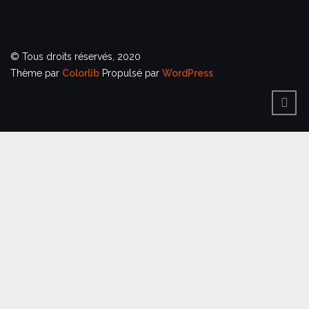
© Tous droits réservés, 2020
Thème par
Colorlib
Propulsé par
WordPress
BACK
TO
TOP