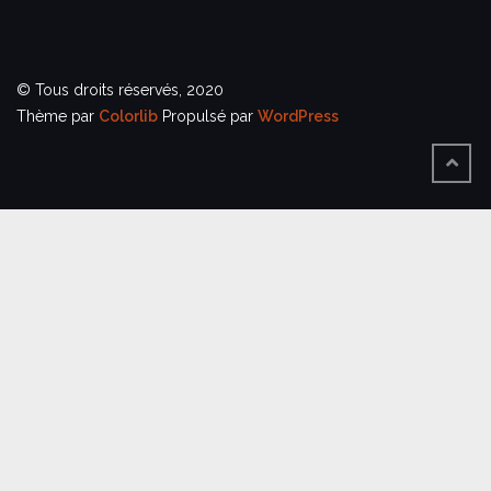
© Tous droits réservés, 2020
Thème par
Colorlib
Propulsé par
WordPress
BACK
TO
TOP