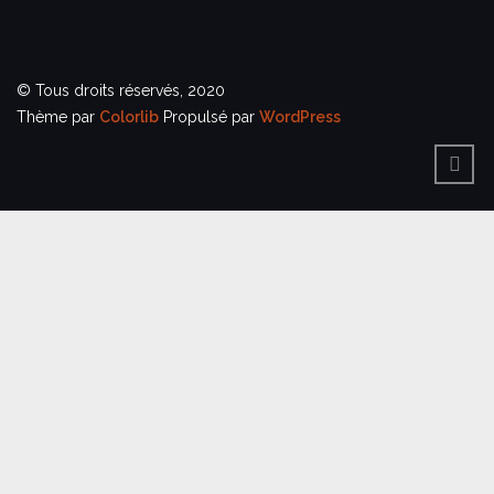
© Tous droits réservés, 2020
Thème par
Colorlib
Propulsé par
WordPress
BACK
TO
TOP