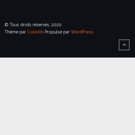
© Tous droits réservés, 2020
Thème par
Colorlib
Propulsé par
WordPress
BACK
TO
TOP