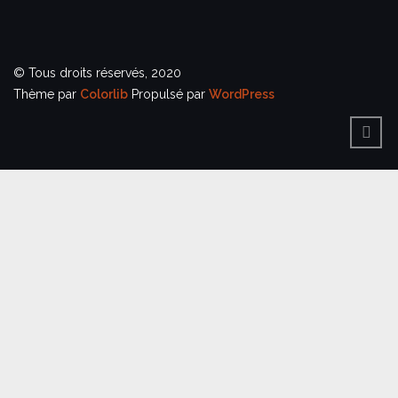
© Tous droits réservés, 2020
Thème par
Colorlib
Propulsé par
WordPress
BACK
TO
TOP