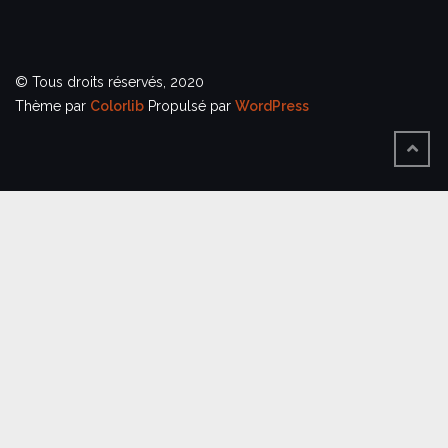
© Tous droits réservés, 2020
Thème par
Colorlib
Propulsé par
WordPress
BACK
TO
TOP