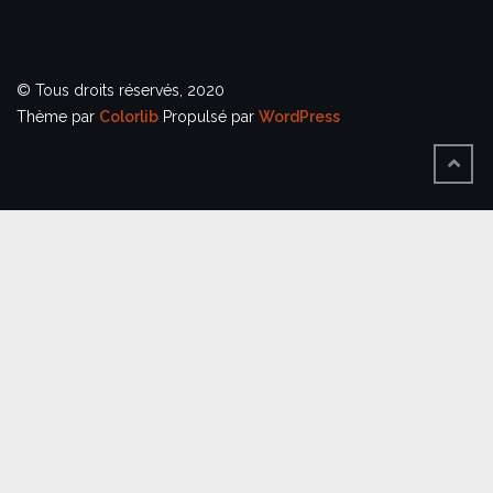
© Tous droits réservés, 2020
Thème par
Colorlib
Propulsé par
WordPress
BACK
TO
TOP