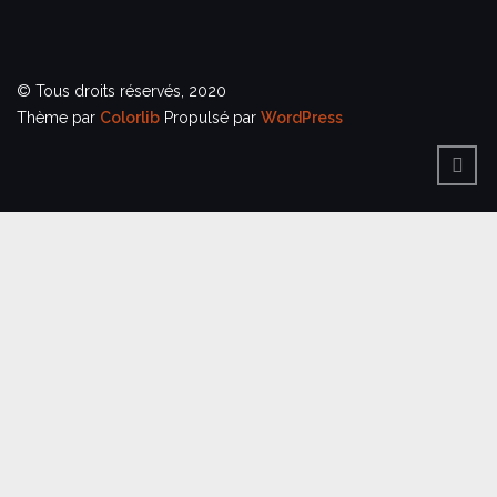
© Tous droits réservés, 2020
Thème par
Colorlib
Propulsé par
WordPress
BACK
TO
TOP