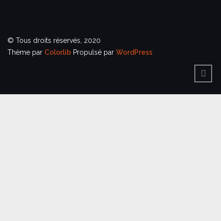
© Tous droits réservés, 2020
Thème par
Colorlib
Propulsé par
WordPress
BACK
TO
TOP