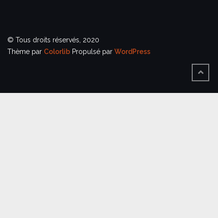
© Tous droits réservés, 2020
Thème par
Colorlib
Propulsé par
WordPress
BACK
TO
TOP