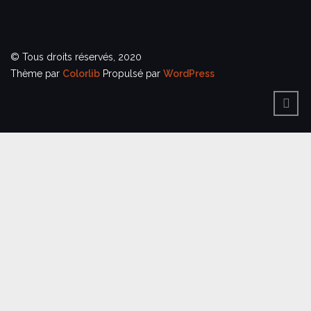
© Tous droits réservés, 2020
Thème par
Colorlib
Propulsé par
WordPress
BACK
TO
TOP