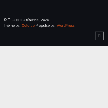
© Tous droits réservés, 2020
Thème par
Colorlib
Propulsé par
WordPress
BACK
TO
TOP