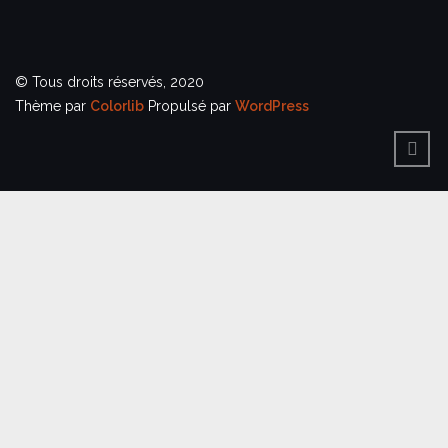
© Tous droits réservés, 2020
Thème par
Colorlib
Propulsé par
WordPress
BACK
TO
TOP