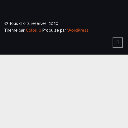
© Tous droits réservés, 2020
Thème par
Colorlib
Propulsé par
WordPress
BACK
TO
TOP