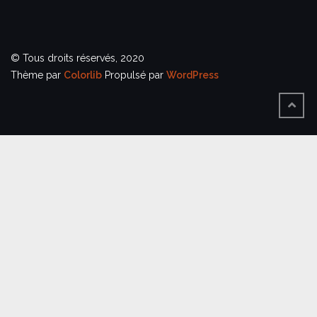
© Tous droits réservés, 2020
Thème par
Colorlib
Propulsé par
WordPress
BACK
TO
TOP