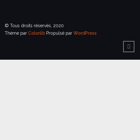
© Tous droits réservés, 2020
Thème par
Colorlib
Propulsé par
WordPress
BACK
TO
TOP