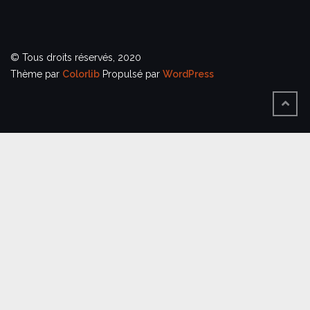
© Tous droits réservés, 2020
Thème par
Colorlib
Propulsé par
WordPress
BACK
TO
TOP