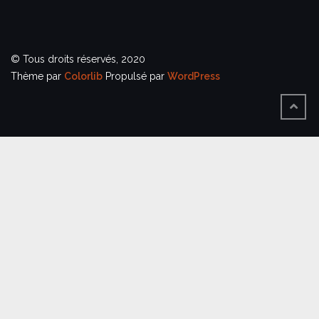
© Tous droits réservés, 2020
Thème par
Colorlib
Propulsé par
WordPress
BACK
TO
TOP