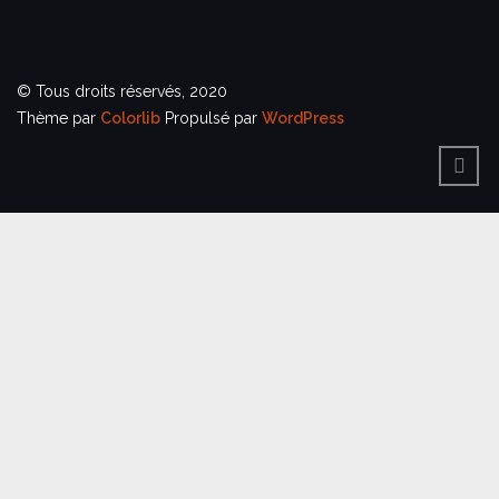
© Tous droits réservés, 2020
Thème par
Colorlib
Propulsé par
WordPress
BACK
TO
TOP