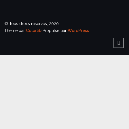
© Tous droits réservés, 2020
Thème par
Colorlib
Propulsé par
WordPress
BACK
TO
TOP