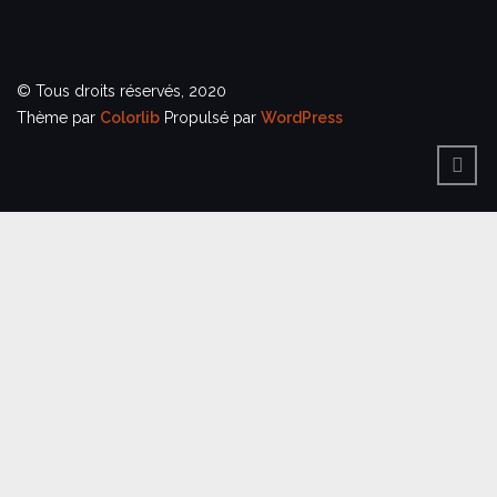
© Tous droits réservés, 2020
Thème par
Colorlib
Propulsé par
WordPress
BACK
TO
TOP