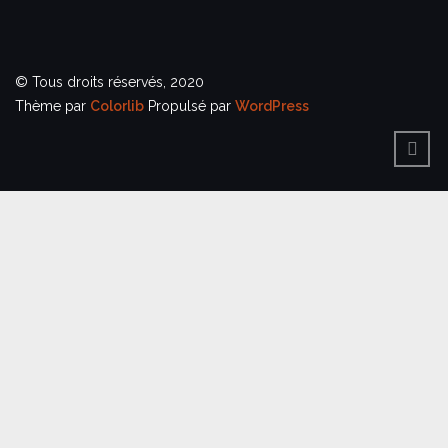
© Tous droits réservés, 2020
Thème par
Colorlib
Propulsé par
WordPress
BACK
TO
TOP