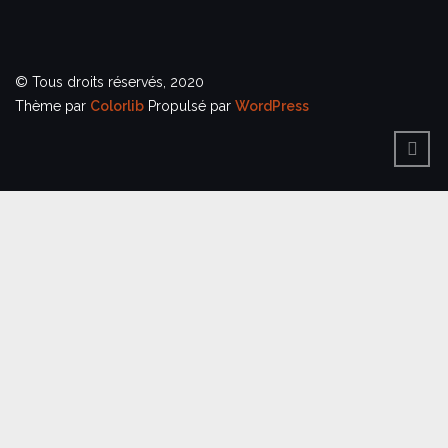
© Tous droits réservés, 2020
Thème par
Colorlib
Propulsé par
WordPress
BACK
TO
TOP