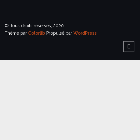
© Tous droits réservés, 2020
Thème par
Colorlib
Propulsé par
WordPress
BACK
TO
TOP