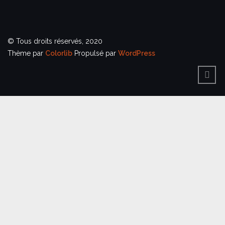
© Tous droits réservés, 2020
Thème par
Colorlib
Propulsé par
WordPress
BACK
TO
TOP