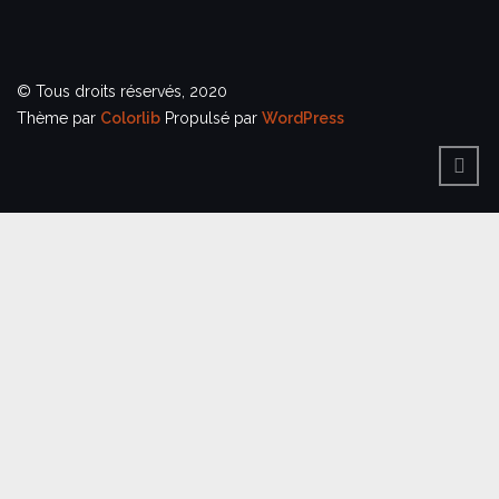
© Tous droits réservés, 2020
Thème par
Colorlib
Propulsé par
WordPress
BACK
TO
TOP