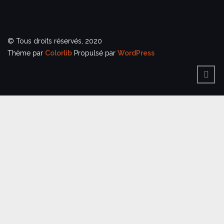
© Tous droits réservés, 2020
Thème par
Colorlib
Propulsé par
WordPress
BACK
TO
TOP