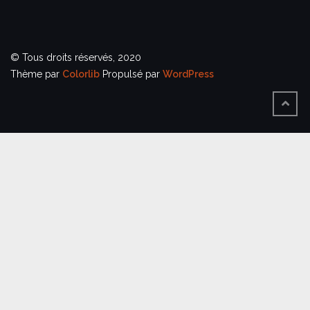
© Tous droits réservés, 2020
Thème par
Colorlib
Propulsé par
WordPress
BACK
TO
TOP