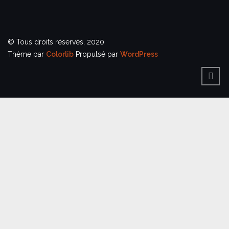
© Tous droits réservés, 2020
Thème par
Colorlib
Propulsé par
WordPress
BACK
TO
TOP