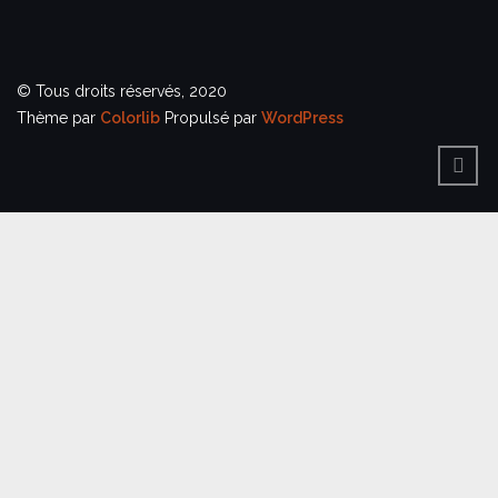
© Tous droits réservés, 2020
Thème par
Colorlib
Propulsé par
WordPress
BACK
TO
TOP