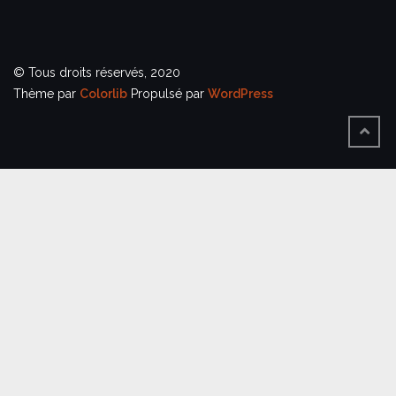
© Tous droits réservés, 2020
Thème par
Colorlib
Propulsé par
WordPress
BACK
TO
TOP