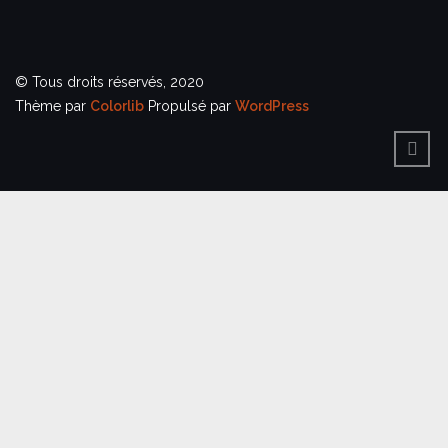
© Tous droits réservés, 2020
Thème par
Colorlib
Propulsé par
WordPress
BACK
TO
TOP