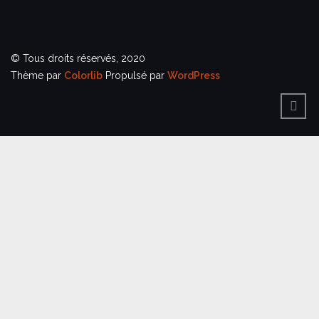
© Tous droits réservés, 2020
Thème par
Colorlib
Propulsé par
WordPress
BACK
TO
TOP