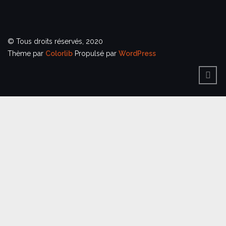
© Tous droits réservés, 2020
Thème par
Colorlib
Propulsé par
WordPress
BACK
TO
TOP