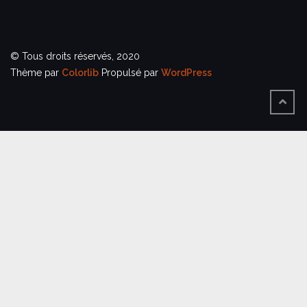
© Tous droits réservés, 2020
Thème par
Colorlib
Propulsé par
WordPress
BACK
TO
TOP