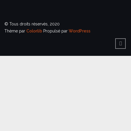
© Tous droits réservés, 2020
Thème par
Colorlib
Propulsé par
WordPress
BACK
TO
TOP