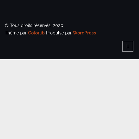
© Tous droits réservés, 2020
Thème par
Colorlib
Propulsé par
WordPress
BACK
TO
TOP