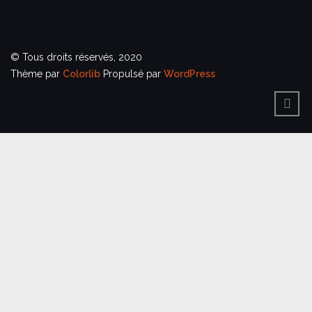
© Tous droits réservés, 2020
Thème par
Colorlib
Propulsé par
WordPress
BACK
TO
TOP