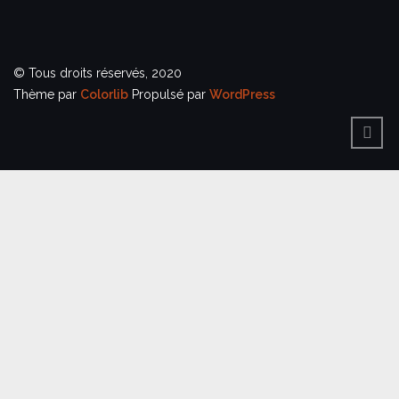
© Tous droits réservés, 2020
Thème par
Colorlib
Propulsé par
WordPress
BACK
TO
TOP