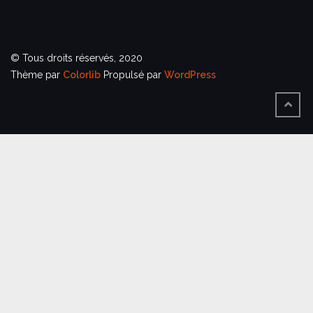
© Tous droits réservés, 2020
Thème par
Colorlib
Propulsé par
WordPress
BACK
TO
TOP