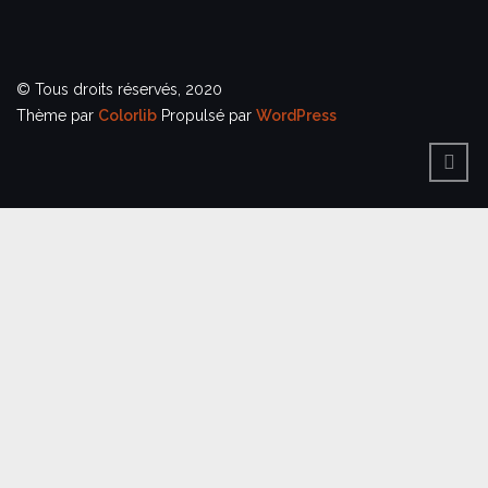
© Tous droits réservés, 2020
Thème par
Colorlib
Propulsé par
WordPress
BACK
TO
TOP