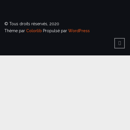
© Tous droits réservés, 2020
Thème par
Colorlib
Propulsé par
WordPress
BACK
TO
TOP